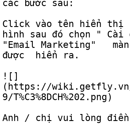
các bước sau:

Click vào tên hiển thị 
hình sau đó chọn " Cài 
"Email Marketing"   màn
được  hiển ra.

![]
(https://wiki.getfly.vn
9/T%C3%8DCH%202.png)

Anh / chị vui lòng điền