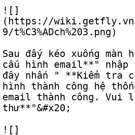
![]
(https://wiki.getfly.vn
9/t%C3%ADch%203.png)

Sau đấy kéo xuống màn h
cấu hình email**" nhập 
đây nhấn " **Kiểm tra c
hình thành công hệ thốn
email thành công. Vui l
thư**"&#x20;

![]