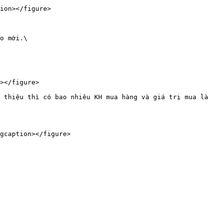
ion></figure>

o mới.\

></figure>

 thiệu thì có bao nhiêu KH mua hàng và giá trị mua là 
gcaption></figure>
