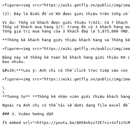
<figure><img src="https://wiki.getfly.vn/public/img/ima
(2): Đây là Biểu đồ số KH được giới thiệu trên tổng số 
Ví dụ: Tổng số khách được giới thiệu 7/421: Có 7 khách 
Tổng số khách mua hàng 3/7: trong đó có 3 khách hàng mu
Tổng giá trị mua hàng của 3 khách đấy là 5,875,000 VND.

**Thống kê khách hàng giới thiệu khách hàng và Thống kê
<figure><img src="https://wiki.getfly.vn/public/img/ima
Bảng này sẽ thống kê toàn bộ khách hàng giới thiệu KH c
bao nhiêu.

&#x20;***Lưu ý: Anh chị có thể click trực tiếp vào con 
<figure><img src="https://wiki.getfly.vn/public/img/ima
\

\

**Tương tự** **Thống kê nhân viên giới thiệu khách hàng
Ngoài ra Anh chị có thể tải về dưới dạng file excel để 
### 3. Video hướng dẫn
