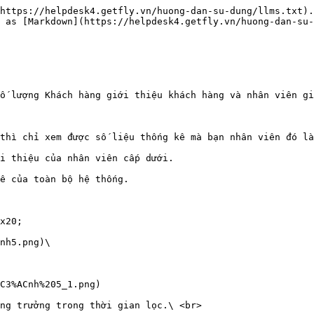
https://helpdesk4.getfly.vn/huong-dan-su-dung/llms.txt).
 as [Markdown](https://helpdesk4.getfly.vn/huong-dan-su-
ố lượng Khách hàng giới thiệu khách hàng và nhân viên gi
thì chỉ xem được số liệu thống kê mà bạn nhân viên đó là
i thiệu của nhân viên cấp dưới.

ê của toàn bộ hệ thống.

x20;

nh5.png)\

C3%ACnh%205_1.png)

ng trưởng trong thời gian lọc.\ <br>
