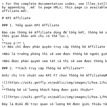
> For the complete documentation index, see [llms.txt](
by appending `.md` to page URLs; this page is available
affiliate.md).

# KPI Affiliate

### 1. Tổng quan KPI Affiliate

Báo cáo thống kê Affiliate dùng để tổng kết, thống kê s
thời gian khác anh chị có thể lọc.\

\

**Lưu ý:** \

\+ Nếu chỉ được phân quyên truy cập thống kê Affiliate 
+Nếu là trưởng phòng thì sẽ xem được thống kê người giớ
+Nếu được phân quyền xem tất cả thì sẽ xem được thống k
### 2. **Cách truy cập Thống kê Affiliate**

Anh/ chị trỏ chuột vào KPI F7 chọn Thống kê Affiliate&#
![](https://wiki.getfly.vn/public/img/images/1/hoa.1/hi
\

**Thống kê số lượng khách hàng được giới thiệu**

![](https://wiki.getfly.vn/public/img/images/1/hoa.1/h%
Đây là Biểu đồ trực quan số lượng KH được giới thiệu tă